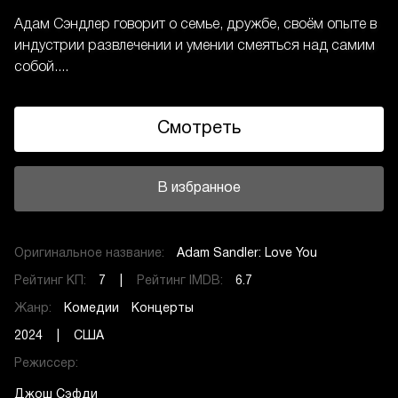
Адам Сэндлер говорит о семье, дружбе, своём опыте в
индустрии развлечении и умении смеяться над самим
собой....
Смотреть
В избранное
Оригинальное название:
Adam Sandler: Love You
Рейтинг КП:
7 |
Рейтинг IMDB:
6.7
Жанр:
Комедии
Концерты
2024 | США
Режиссер:
Джош Сэфди