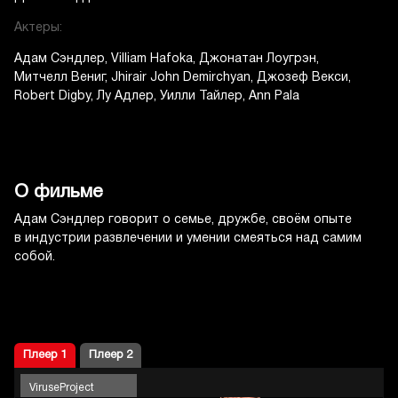
Актеры:
Адам Сэндлер
Villiam Hafoka
Джонатан Лоугрэн
Митчелл Вениг
Jhirair John Demirchyan
Джозеф Векси
Robert Digby
Лу Адлер
Уилли Тайлер
Ann Pala
О фильме
Адам Сэндлер говорит о семье, дружбе, своём опыте
в индустрии развлечении и умении смеяться над самим
собой.
Плеер 1
Плеер 2
ViruseProject