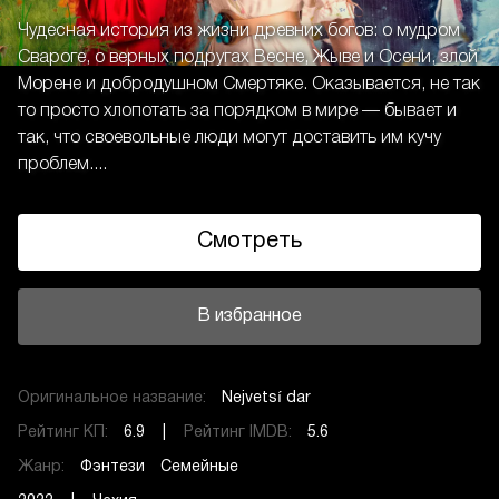
Чудесная история из жизни древних богов: о мудром
Свароге, о верных подругах Весне, Жыве и Осени, злой
Морене и добродушном Смертяке. Оказывается, не так
то просто хлопотать за порядком в мире — бывает и
так, что своевольные люди могут доставить им кучу
проблем....
Смотреть
В избранное
Оригинальное название:
Nejvetsí dar
Рейтинг КП:
6.9 |
Рейтинг IMDB:
5.6
Жанр:
Фэнтези
Семейные