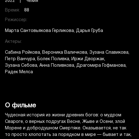
2022 | Чехия
Время:
88
Режиссер:
Марта Сантовьякова Герликова
Дарья Груба
Актеры:
Сабина Ройкова
Вероника Валичкова
Зузана Славикова
Петр Ванчура
Болек Поливка
Иржи Дворжак
Зузана Себова
Анна Поливкова
Драгомира Гофманова
Радек Мелса
О фильме
Чудесная история из жизни древних богов: о мудром
Свароге, о верных подругах Весне, Жыве и Осени, злой
Морене и добродушном Смертяке. Оказывается, не так
то просто хлопотать за порядком в мире — бывает и так,