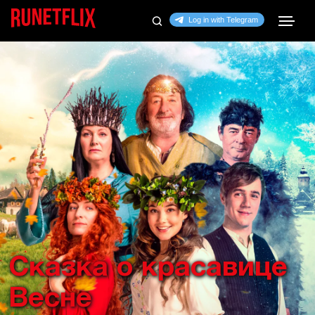
Сказка о красавице
Весне