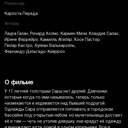
Режиссер:
Карлота Переда
Актеры:
Лаура Галан
Ричард Холмс
Кармен Мачи
Клаудия Салас
Ирене Феррейро
Камилль Агиляр
Хосе Пастор
Пилар Кастро
Хулиан Валькарсель
Фернандо Дельгадо-Хиерроо
О фильме
У 17-летней толстушки Сары нет друзей. Девчонки,
которые когда-то ими назывались, теперь только
насмехаются и издеваются над бывшей подругой.
Однажды Сара отправляется поплавать в городском
бассейне под открытым небом, но мучительницы достают
её и там — чуть не утопив девушку, они крадут её одежду
и вынуждают идти домой в одном купальнике. Вся в