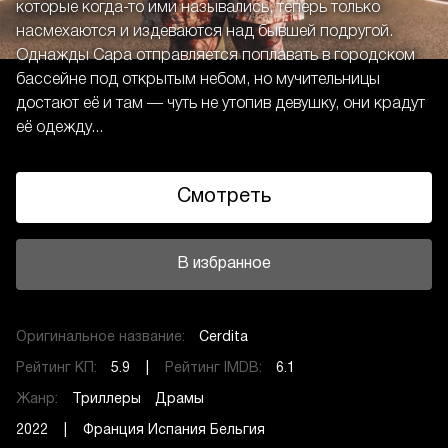
которые когда-то ими назывались, теперь только
насмехаются и издеваются над бывшей подругой.
Однажды Сара отправляется поплавать в городском
бассейне под открытым небом, но мучительницы
достают её и там — чуть не утопив девушку, они крадут
её одежду...
Смотреть
В избранное
Оригинальное название:
Cerdita
Рейтинг КП:
5.9 |
Рейтинг IMDB:
6.1
Жанр:
Триллеры
Драмы
2022 | Франция Испания Бельгия