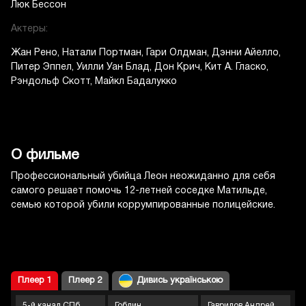
Люк Бессон
Актеры:
Жан Рено
Натали Портман
Гари Олдман
Дэнни Айелло
Питер Эппел
Уилли Уан Блад
Дон Крич
Кит А. Гласко
Рэндольф Скотт
Майкл Бадалукко
О фильме
Профессиональный убийца Леон неожиданно для себя
самого решает помочь 12-летней соседке Матильде,
семью которой убили коррумпированные полицейские.
Плеер 1
Плеер 2
Дивись українською
5-й канал СПб
Гоблин
Гаврилов Андрей