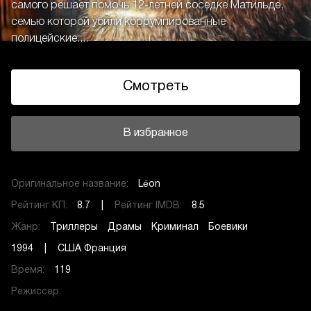
самого решает помочь 12-летней соседке Матильде,
семью которой убили коррумпированные
полицейские....
Смотреть
В избранное
Оригинальное название:
Léon
Рейтинг КП:
8.7 |
Рейтинг IMDB:
8.5
Жанр:
Триллеры
Драмы
Криминал
Боевики
1994 | США Франция
Время:
119
Режиссер: