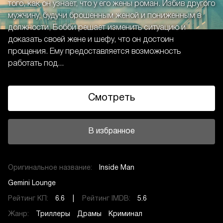
того, как он узнает, что у его жены роман. Избив другого
мужчину, будучи брошенным женой и пониженным в
должности, Бобби решает изменить ситуацию и
доказать своей жене и шефу, что он достоин
прощения. Ему предоставляется возможность
работать под...
Смотреть
В избранное
Оригинальное название:
Inside Man
Gemini Lounge
Рейтинг КП:
6.6 |
Рейтинг IMDB:
5.6
Жанр:
Триллеры
Драмы
Криминал