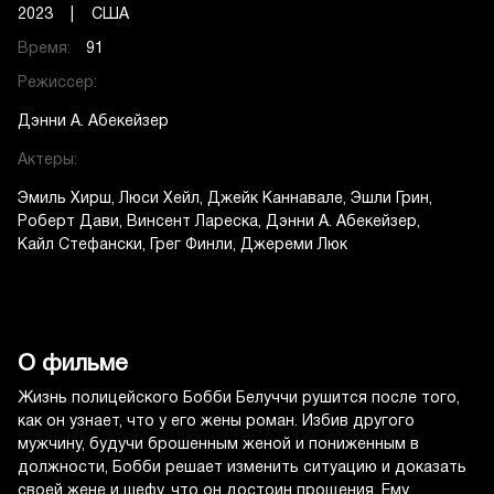
2023 | США
Время:
91
Режиссер:
Дэнни А. Абекейзер
Актеры:
Эмиль Хирш
Люси Хейл
Джейк Каннавале
Эшли Грин
Роберт Дави
Винсент Лареска
Дэнни А. Абекейзер
Кайл Стефански
Грег Финли
Джереми Люк
О фильме
Жизнь полицейского Бобби Белуччи рушится после того,
как он узнает, что у его жены роман. Избив другого
мужчину, будучи брошенным женой и пониженным в
должности, Бобби решает изменить ситуацию и доказать
своей жене и шефу, что он достоин прощения. Ему