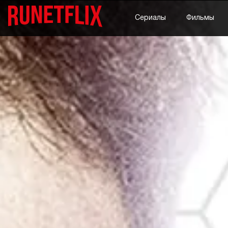
Сериалы
Фильмы