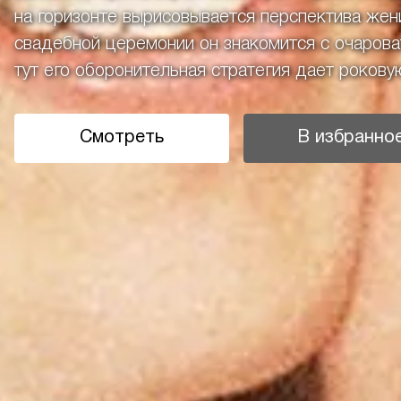
на горизонте вырисовывается перспектива же
свадебной церемонии он знакомится с очарова
тут его оборонительная стратегия дает роковую
Смотреть
В избранно