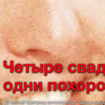
Четыре свад
одни похор
32-летний британец-интеллектуал Чарльз кажды