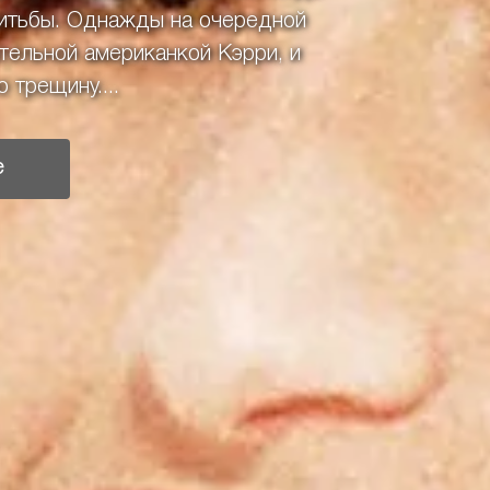
нитьбы. Однажды на очередной
тельной американкой Кэрри, и
 трещину....
е