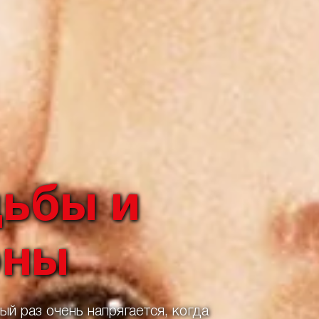
ьбы и
оны
й раз очень напрягается, когда