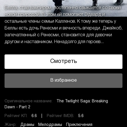
Белла, став вампиром, постепенно свыкается со своей
новой природой. В этом ей помогают Эдвард и
остальные члены семьи Калленов. К тому же теперь у
Беллы есть дочь Ренесми и вечность впереди. Джейкоб,
запечатленный с Ренесми, становится для девочки
другом и наставником. Ненадолго для героев...
Смотреть
В избранное
Оригинальное название:
The Twilight Saga: Breaking
Dawn - Part 2
Рейтинг КП:
6.6 |
Рейтинг IMDB:
5.6
Жанр:
Драмы
Мелодрамы
Приключения