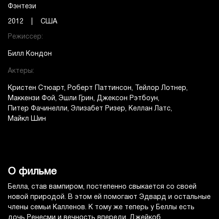
Фэнтези
2012 | США
Режиссер:
Билл Кондон
Актеры:
Кристен Стюарт
Роберт Паттинсон
Тейлор Лотнер
Маккензи Фой
Эшли Грин
Джексон Рэтбоун
Питер Фачинелли
Элизабет Ризер
Келлан Латс
Майкл Шин
О фильме
Белла, став вампиром, постепенно свыкается со своей
новой природой. В этом ей помогают Эдвард и остальные
члены семьи Калленов. К тому же теперь у Беллы есть
дочь Ренесми и вечность впереди. Джейкоб,