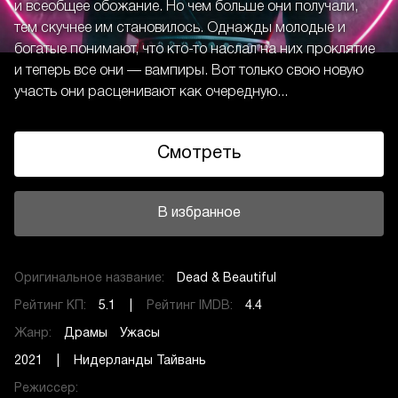
и всеобщее обожание. Но чем больше они получали,
тем скучнее им становилось. Однажды молодые и
богатые понимают, что кто-то наслал на них проклятие
и теперь все они — вампиры. Вот только свою новую
участь они расценивают как очередную...
Смотреть
В избранное
Оригинальное название:
Dead & Beautiful
Рейтинг КП:
5.1 |
Рейтинг IMDB:
4.4
Жанр:
Драмы
Ужасы
2021 | Нидерланды Тайвань
Режиссер: