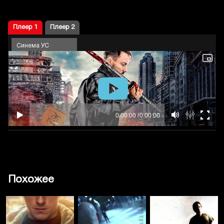
Плеер 1
Плеер 2
Синема УС
Похожее