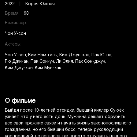
2022 | Корея Южная
Время:
98
Режиссер:
Чон У-сон
Актеры:
Чон У-сон
Ким Нам-гиль
Ким Джун-хан
Пак Ю-на
Рю Джи-ан
Пак Сон-ун
Ли Элия
Пак Сон-джун
Ким Джу-хон
Ким Мун-хак
О фильме
Выйдя после 10-летней отсидки, бывший киллер Су-хёк
узнаёт, что у него есть дочь. Мужчина решает обрубить
все свои прежние связи и начать жизнь законопослушного
гражданина, но его бывший босс, теперь руководящий
корпорацией, не согласен так просто отпускать ценного