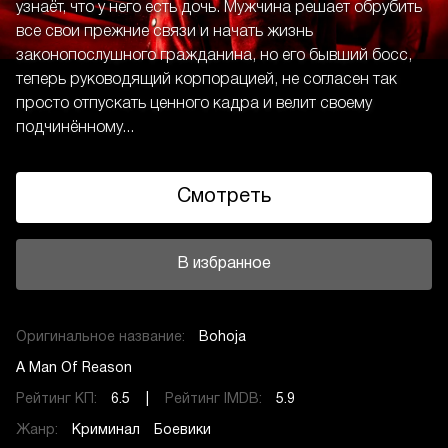
узнаёт, что у него есть дочь. Мужчина решает обрубить
все свои прежние связи и начать жизнь
законопослушного гражданина, но его бывший босс,
теперь руководящий корпорацией, не согласен так
просто отпускать ценного кадра и велит своему
подчинённому...
Смотреть
В избранное
Оригинальное название:
Bohoja
A Man Of Reason
Рейтинг КП:
6.5 |
Рейтинг IMDB:
5.9
Жанр:
Криминал
Боевики