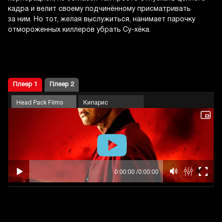
кадра и велит своему подчинённому присматривать
за ним. Но тот, желая выслужиться, нанимает парочку
отмороженных киллеров убрать Су-хёка.
Плеер 1
Плеер 2
Head Pack Films
Кипарис