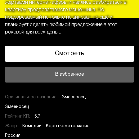
жертвами интернет-аферы и явились разбираться в
квартиру предполагаемого мошенника. Но
подозреваемый не только не виноват, но ещё и
планирует сделать любимой предложение в этот
роковой для всех день....
Смотреть
В избранное
Оригинальное название:
Змееносец
Змееносец
Рейтинг КП:
5.7
Жанр:
Комедии
Короткометражные
Россия