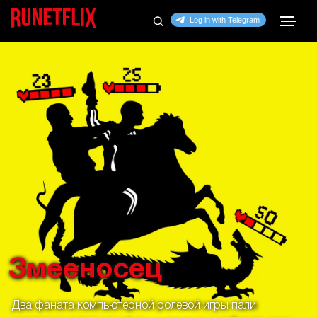
Змееносец
Два фаната компьютерной ролевой игры пали