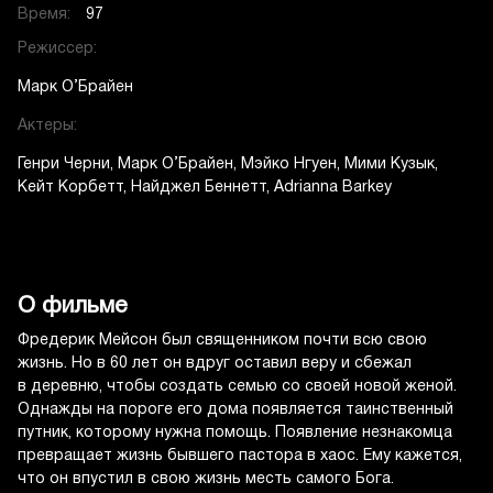
Время:
97
Режиссер:
Марк О’Брайен
Актеры:
Генри Черни
Марк О’Брайен
Мэйко Нгуен
Мими Кузык
Кейт Корбетт
Найджел Беннетт
Adrianna Barkey
О фильме
Фредерик Мейсон был священником почти всю свою
жизнь. Но в 60 лет он вдруг оставил веру и сбежал
в деревню, чтобы создать семью со своей новой женой.
Однажды на пороге его дома появляется таинственный
путник, которому нужна помощь. Появление незнакомца
превращает жизнь бывшего пастора в хаос. Ему кажется,
что он впустил в свою жизнь месть самого Бога.