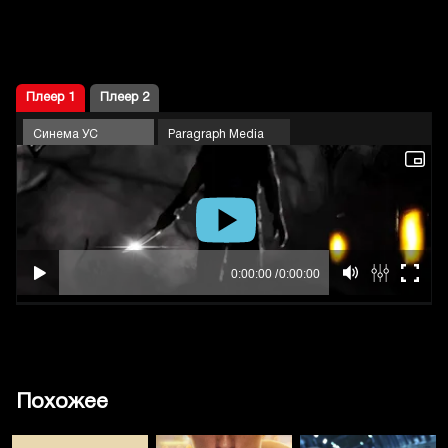
Плеер 1
Плеер 2
Синема УС
Paragraph Media
Похожее