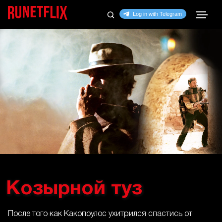
Козырной туз
После того как Какопоулос ухитрился спастись от