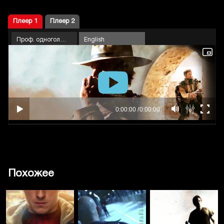
Плеер 1
Плеер 2
Проф. одноголосый
English
Похожее