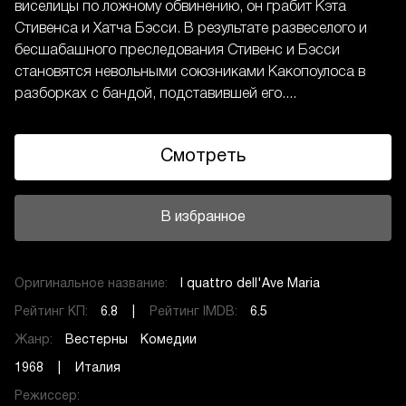
виселицы по ложному обвинению, он грабит Кэта
Стивенса и Хатча Бэсси. В результате развеселого и
бесшабашного преследования Стивенс и Бэсси
становятся невольными союзниками Какопоулоса в
разборках с бандой, подставившей его....
Смотреть
В избранное
Оригинальное название:
I quattro dell'Ave Maria
Рейтинг КП:
6.8 |
Рейтинг IMDB:
6.5
Жанр:
Вестерны
Комедии
1968 | Италия
Режиссер: