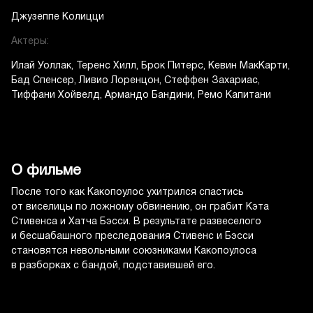
Джузеппе Колицци
Актеры:
Илай Уоллак
Теренс Хилл
Брок Питерс
Кевин МакКарти
Бад Спенсер
Ливио Лоренцон
Стеффен Захариас
Тиффани Хойвелд
Армандо Бандини
Ремо Капитани
О фильме
После того как Какопоулос ухитрился спастись
от виселицы по ложному обвинению, он грабит Кэта
Стивенса и Хатча Бэсси. В результате развеселого
и бесшабашного преследования Стивенс и Бэсси
становятся невольными союзниками Какопоулоса
в разборках с бандой, подставившей его.