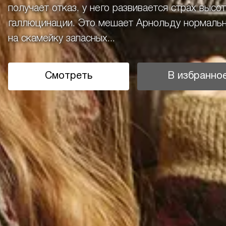
получает отказ, у него развивается страх высо
галлюцинации. Это мешает Арнольду нормально
на скамейку запасных...
Смотреть
В избранно