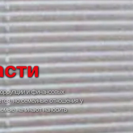
асти
коррупции и финансовых
тся, но семейные отношения у
яемые начинают наносить