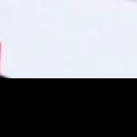
Оригинальное название:
L'ivresse du pouvoir
Рейтинг КП:
6.3 |
Рейтинг IMDB:
6.3
Жанр:
Драмы