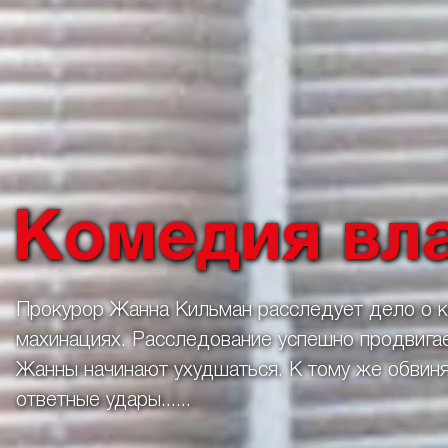
Комедия вл
Прокурор Жанна Кильман расследует дело о 
махинациях. Расследование успешно продвигае
Жанны начинают ухудшаться. К тому же обвин
ответные удары......