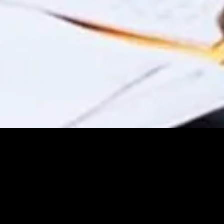
Режиссер:
Клод Шаброль
Актеры: