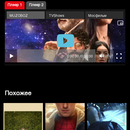
Плеер 1
Плеер 2
MUZOBOZ
TVShows
Мосфильм
Похожее