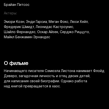
Брайан Питсос
Актеры:
Эмори Коэн
Энди Гарсиа
Меган Фокс
Люси Хейл
Фредерик Шмидт
Леонидас Кастроунис
Шайло Фернандес
Оскар Айзек
Серджо Риццуто
Майкл Бенжамин Эрнандес
О фильме
Начинающего писателя Сэмюэла Листона нанимает Флойд
Деверо, загадочная личность и отец двоих детей,
для написания своей биографии. Однако работа
над книгой превращается в хаос.