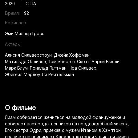
2020 | США
Время:
92
Режиссер:
Эми Миллер Гросс
Актеры:
Алисия Сильверстоун
Джейк Хоффман
Матильда Олливье
Том Эверетт Скотт
Чарли Бьюли
Марк Блум
Рональд Гаттман
Ноа Сильвер
Эбигейл Марлоу
Ли Рейтельман
О фильме
Лиам собирается жениться на молодой француженке и
собирает всех родственников на предсвадебный уикенд.
Его сестра Одри, приехав с мужем Итаном в Хэмптон,
сразу же не принимает Клеманс, которая является «мисс