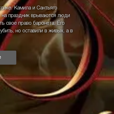
сике. Камила и Сантьяго
и, на праздник врываются люди
ь свое право баронета. Его
бить, но оставили в живых, а в
е