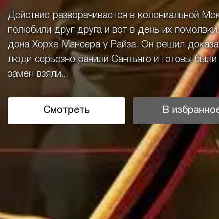
Действие разворачивается в колониальной Мек
полюбили друг друга и вот в день их помолвк
дона Хорхе Мансера у Райза. Он решил доказат
люди серьезно ранили Сантьяго и готовы были у
замен взяли...
Смотреть
В избранно