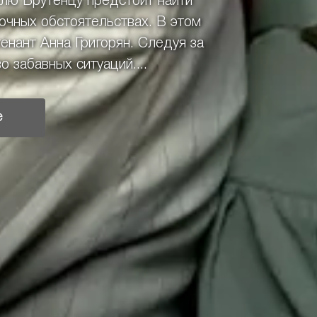
елю Брутенцу предстоит найти
очных обстоятельствах. В этом
енант Анна Григорян. Следуя за
 забавных ситуаций....
е