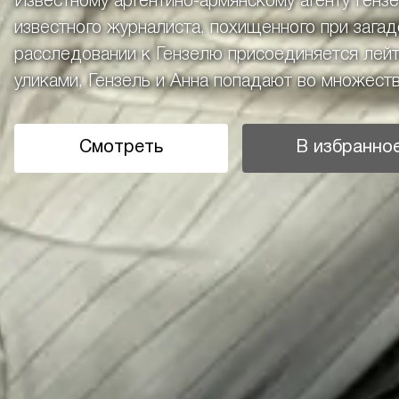
Известному аргентино-армянскому агенту Генз
известного журналиста, похищенного при загад
расследовании к Гензелю присоединяется лейт
уликами, Гензель и Анна попадают во множество
Смотреть
В избранно