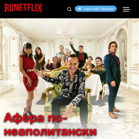
Афера по-
неаполитански