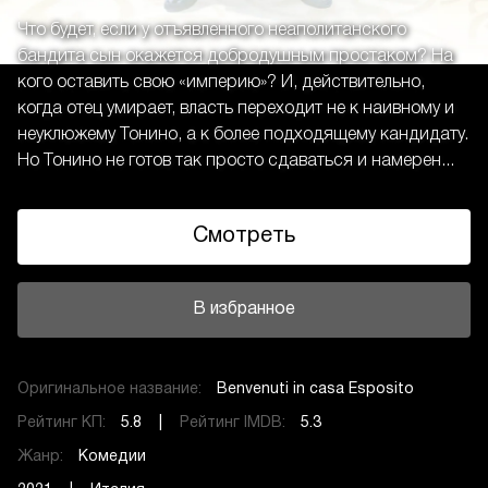
Что будет, если у отъявленного неаполитанского
бандита сын окажется добродушным простаком? На
кого оставить свою «империю»? И, действительно,
когда отец умирает, власть переходит не к наивному и
неуклюжему Тонино, а к более подходящему кандидату.
Но Тонино не готов так просто сдаваться и намерен...
Смотреть
В избранное
Оригинальное название:
Benvenuti in casa Esposito
Рейтинг КП:
5.8 |
Рейтинг IMDB:
5.3
Жанр:
Комедии