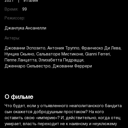
2021 | Италия
Время:
99
Режиссер:
Джанлука Ансанелли
Актеры:
Джованни Эспозито
Антония Труппо
Франческо Ди Лева
Нунциа Скьяно
Сальваторе Мистиконе
Gianni Ferreri
Пеппе Ланцетта
Элизабетта Педрацци
Дженнаро Сильвестро
Джованни Феррери
О фильме
Что будет, если у отъявленного неаполитанского бандита
сын окажется добродушным простаком? На кого
оставить свою «империю»? И, действительно, когда отец
умирает, власть переходит не к наивному и неуклюжему