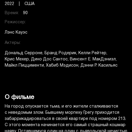
2022 | США
Время:
90
Режиссер:
Лэнс Кауэс
Актеры:
Дональд Серроне
Бранд Родерик
Келли Рейтер
Крис Мехер
Дино Дос Сантос
Винсент Е. МакДэниэл
Майкл Пиццименти
Хабиб Мэдисон
Дэнни Р. Касильяс
О фильме
На город опускается тьма, и его жители сталкиваются
с неведомым злом. Бывшему морпеху Грегу приходится
забаррикадироваться в своей квартире под номером 213.
С этого момента начинается его самый страшный кошмар
наяву. Оставшемуся один на один с дьявольской нечистью