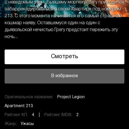
с неведомым злом. Бывшему морпеху Грегу приходится
забаррикадироваться в своей квартире под номером
213. С этого момента начинается его самый страшный
кошмар наяву. Оставшемуся один на один с
дьявольской нечистью Грегу предстоит пережить эту
ночь...
Смотреть
В избранное
Оригинальное название:
Project Legion
Apartment 213
Рейтинг КП:
4 |
Рейтинг IMDB:
2
Жанр:
Ужасы