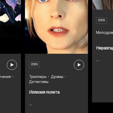
2005
Мелодра
Неразга
...
2005
ючения
Триллеры
Драмы
Детективы
Иллюзия полета
...