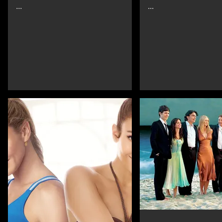
...
...