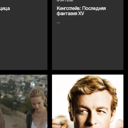
Фэнтези
щица
Кингсглейв: Последняя
фантазия XV
...