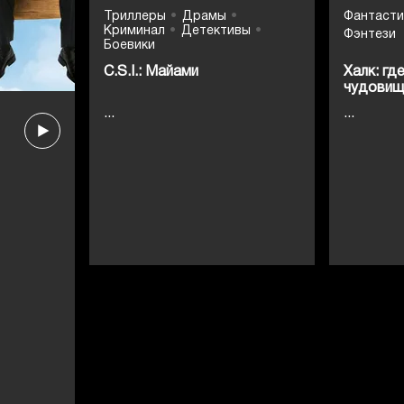
Триллеры
Драмы
Фантасти
Криминал
Детективы
Фэнтези
Боевики
C.S.I.: Майами
Халк: гд
чудови
...
...