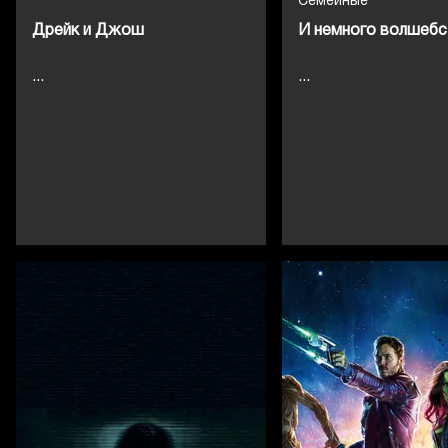
Семейные
Дрейк и Джош
И немного волшебс
...
...