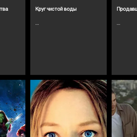
тва
Круг чистой воды
Продав
...
...