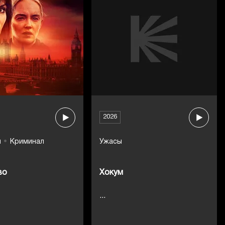
2026
ы
Криминал
Ужасы
во
Хокум
...