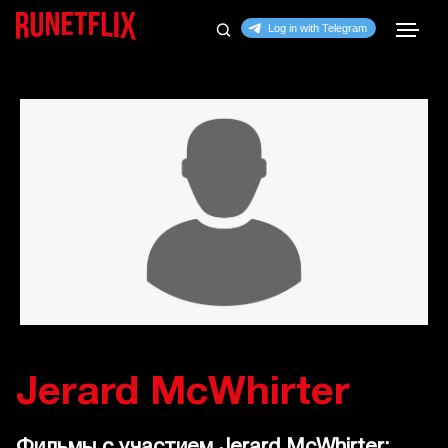
Jerard McWhirter
Фильмы с участием Jerard McWhirter: