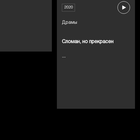
2020
Драмы
Сломан, но прекрасен
...