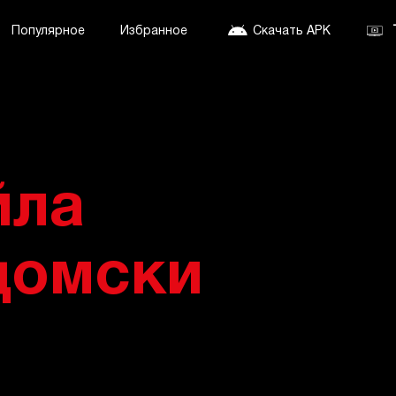
Популярное
Избранное
Скачать APK
йла
домски