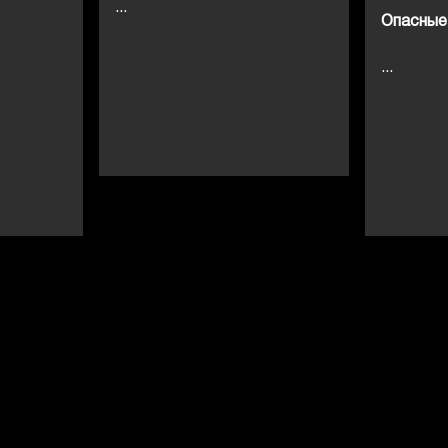
...
Опасные
...