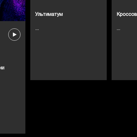
Ультиматум
Кроссов
...
...
ни