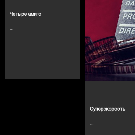
Четыре амиго
...
Суперскорость
...