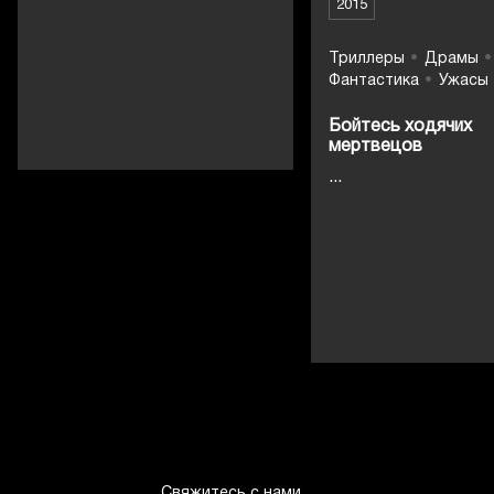
2015
Триллеры
Драмы
Фантастика
Ужасы
Бойтесь ходячих
мертвецов
...
Свяжитесь с нами