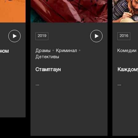
2019
2016
Драмы
Криминал
Комедии
аном
Детективы
Стамптаун
Каждому
...
...