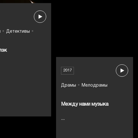
ы
Детективы
лэк
2017
Драмы
Мелодрамы
Между нами музыка
...