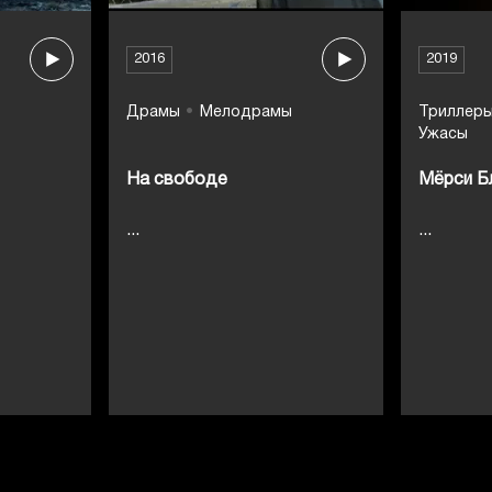
2016
2019
Драмы
Мелодрамы
Триллер
Ужасы
На свободе
Мёрси Б
...
...