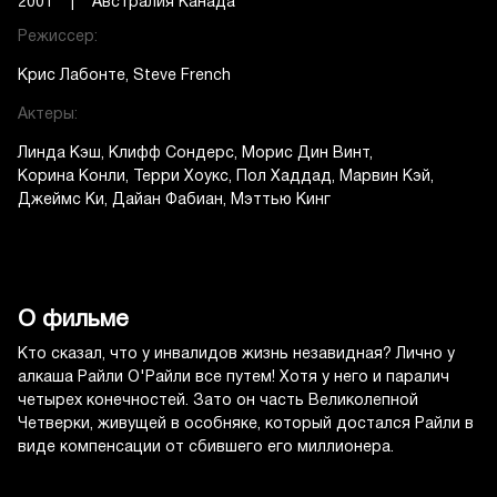
2001 | Австралия Канада
Режиссер:
Крис Лабонте
Steve French
Актеры:
Линда Кэш
Клифф Сондерс
Морис Дин Винт
Корина Конли
Терри Хоукс
Пол Хаддад
Марвин Кэй
Джеймс Ки
Дайан Фабиан
Мэттью Кинг
О фильме
Кто сказал, что у инвалидов жизнь незавидная? Лично у
алкаша Райли О'Райли все путем! Хотя у него и паралич
четырех конечностей. Зато он часть Великолепной
Четверки, живущей в особняке, который достался Райли в
виде компенсации от сбившего его миллионера.