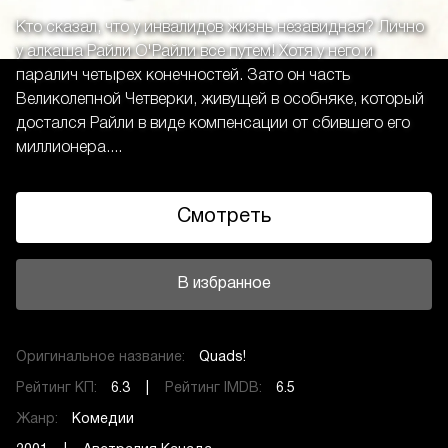
Кто сказал, что у инвалидов жизнь незавидная? Лично
у алкаша Райли О'Райли все путем! Хотя у него и
паралич четырех конечностей. Зато он часть
Великолепной Четверки, живущей в особняке, который
достался Райли в виде компенсации от сбившего его
миллионера....
Смотреть
В избранное
Оригинальное название:
Quads!
Рейтинг КП:
6.3 |
Рейтинг IMDB:
6.5
Жанр:
Комедии