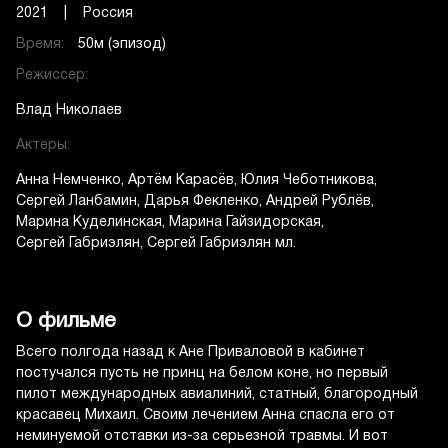
2021 | Россия
Время:
50м (эпизод)
Режиссер:
Влад Николаев
Актеры:
Анна Немченко
Артём Карасёв
Юлия Чеботникова
Сергей Ланбамин
Дарья Фекленко
Андрей Рублёв
Марина Куделинская
Марина Гайзидорская
Сергей Габриэлян
Сергей Габриэлян мл.
О фильме
Всего полгода назад к Ане Приваловой в кабинет
постучался пусть не принц на белом коне, но первый
пилот международных авиалиний, статный, благородный
красавец Михаил. Своим лечением Анна спасла его от
неминуемой отставки из-за серьезной травмы. И вот