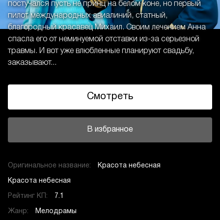
постучался пусть не принц на белом коне, но первый
пилот международных авиалиний, статный,
благородный красавец Михаил. Своим лечением Анна
спасла его от неминуемой отставки из-за серьезной
травмы. И вот уже влюбленные планируют свадьбу,
заказывают...
Смотреть
В избранное
Оригинальное название:
Красота небесная
Красота небесная
Рейтинг КП:
7.1
Жанр:
Мелодрамы