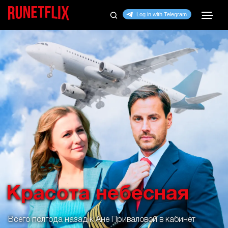
Красота небесная
Всего полгода назад к Ане Приваловой в кабинет