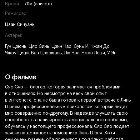
Время:
70м (эпизод)
Режиссер:
Цзан Сичуань
Актеры:
Гун Цзюнь
Цяо Синь
Цзин Чао
Сунь И
Чжан До
Чжоу Цици
Ван Цзэсюань
Лю Чан
Чжан Лоци
У Ян
О фильме
Сяо Сяо — блогер, которая занимается проблемами
в отношениях. Но несмотря на весь свой опыт
в интернете, она не была готова к первой встрече с Линь
Шэнем, профессиональным психологом, который видит
мир совершенно по-другому. В надежде улучшить свою
способность анализировать эмоциональные проблемы,
обучаясь у настоящего профессионала, Сяо Сяо подает
заявку на должность помощника Линь Шэня. Хотя
они очень разные, оба понимают, что только работая