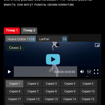
вместе, они могут помочь своим клиентам.
Плеер 1
Плеер 2
Huace Croton TV
LanFan
16
16
Серия 1
Серия 2
Серия 3
Серия 4
Серия 5
Серия 6
Серия 7
Серия 8
Серия 9
Серия 10
Серия 11
Серия 12
Серия 13
Серия 14
Серия 15