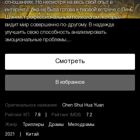
отношениях. Но несмотря на весь свой опыт в
интернете, она не была готова к первой встрече с Линь
Шэнем, профессиональным психологом, который
видит мир совершенно по-другому. В надежде
улучшить свою способность анализировать
эмоциональные проблемы,...
Смотреть
В избранное
Оригинальное название:
Chen Shui Hua Yuan
Рейтинг КП:
7.8 |
Рейтинг IMDB:
7.2
Жанр:
Триллеры
Драмы
Мелодрамы
2021 | Китай