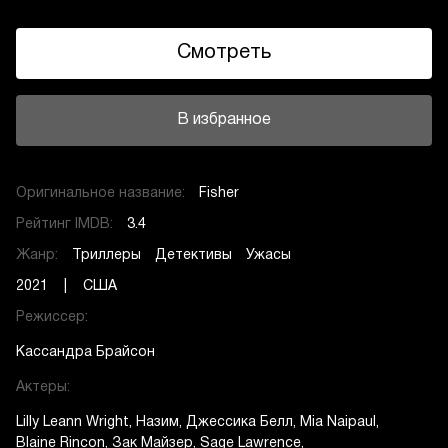
Смотреть
В избранное
Оригинальное название:
Fisher
Рейтинг IMDB:
3.4
Жанр:
Триллеры
Детективы
Ужасы
2021 | США
Режиссер:
Кассандра Брайсон
Актеры:
Lilly Leann Wright
Назим
Джессика Белл
Mia Naipaul
Blaine Rincon
Зак Майзер
Sage Lawrence