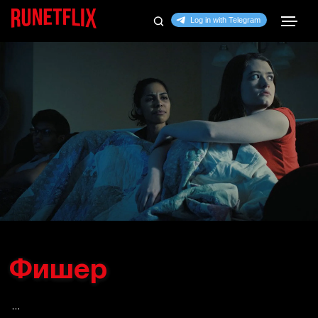
Фишер
...