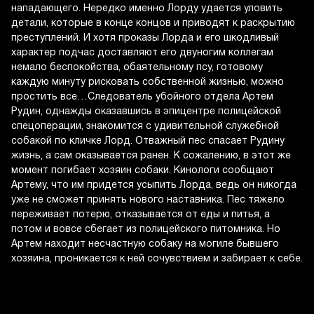
нападающего. Нередко именно Лорду удается уловить
детали, которые в конце концов и приводят к раскрытию
преступлений. И хотя проказы Лорда и его шкодливый
характер подчас доставляют его двуногим коллегам
немало беспокойства, обаятельному псу, готовому
каждую минуту рисковать собственной жизнью, можно
простить все…Следователь убойного отдела Артем
Рудин, однажды оказавшись в эпицентре полицейской
спецоперации, знакомится с удивительной служебной
собакой по кличке Лорд. Отважный пес спасает Рудину
жизнь, а сам оказывается ранен. К сожалению, в этот же
момент погибает хозяин собаки. Кинологи сообщают
Артему, что им придется усыпить Лорда, ведь он никогда
уже не сможет принять нового наставника. Пес тяжело
переживает потерю, отказывается от еды и питья, а
потом и вовсе сбегает из полицейского питомника. Но
Артем находит несчастную собаку на могиле бывшего
хозяина, проникается к ней сочувствием и забирает к себе.