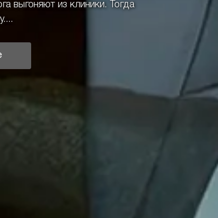
га выгоняют из клиники. Тогда
...
е