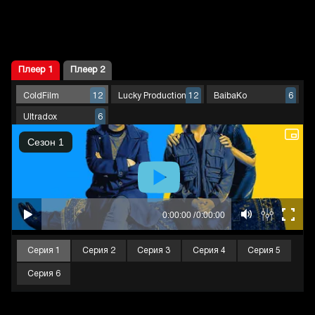
Плеер 1
Плеер 2
ColdFilm
Lucky Production
BaibaKo
12
12
6
Ultradox
6
Серия 1
Серия 2
Серия 3
Серия 4
Серия 5
Серия 6