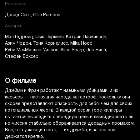
Режиссер:
Дэвид Сент
Ollie Parsons
Актеры:
Мэл Гедройц
Сью Перкинс
Кэтрин Паркинсон
Азим Чодри
Тоня Корнелисс
Mika Hood
Руби МакМиллан-Уилсон
Alice Sharp
Лео Билл
Стефен Боксер
О фильме
Джейми и Фрэн работают наемными убийцами, и их
карьеры — настоящая череда катастроф, поскольку они
скорее представляют опасность для себя, чем для своих
потенциальных жертв. В каждой серии горе-киллеры
пытаются выследить очередную цель и ликвидировать ее,
но миссия стабильно оборачивается досадным промахом.
Все, что у женщин есть, — их дружба, и за нее они
держатся крепко.