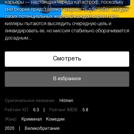
карьеры — настоящая череда катастроф, поскольку
они скорее представляют опасность для себя, чем для
своих потенциальных жертв. В каждой серии горе-
киллеры пытаются выследить очередную цель и
ликвидировать ее, но миссия стабильно оборачивается
досадным...
Смотреть
В избранное
Оригинальное название:
Hitmen
Рейтинг КП:
6.3 |
Рейтинг IMDB:
5.8
Жанр:
Криминал
Комедии
2020 | Великобритания