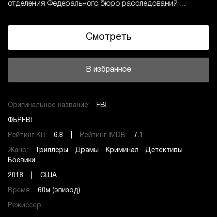
отделения Федерального бюро расследований....
Смотреть
В избранное
Оригинальное название:
FBI
ФБРFBI
Рейтинг КП:
6.8 |
Рейтинг IMDB:
7.1
Жанр:
Триллеры
Драмы
Криминал
Детективы
Боевики
2018 | США
Время:
60м (эпизод)
Режиссер: