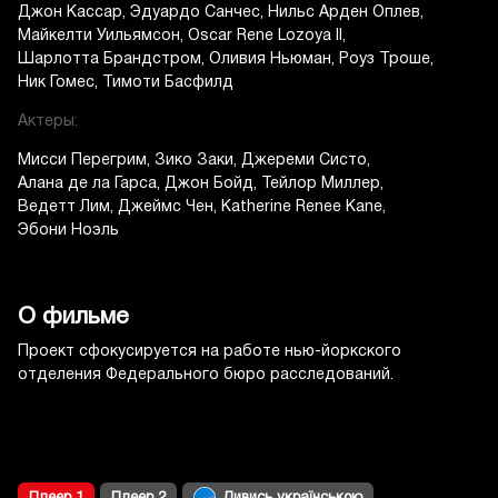
Джон Кассар
Эдуардо Санчес
Нильс Арден Оплев
Майкелти Уильямсон
Oscar Rene Lozoya II
Шарлотта Брандстром
Оливия Ньюман
Роуз Троше
Ник Гомес
Тимоти Басфилд
Актеры:
Мисси Перегрим
Зико Заки
Джереми Систо
Алана де ла Гарса
Джон Бойд
Тейлор Миллер
Ведетт Лим
Джеймс Чен
Katherine Renee Kane
Эбони Ноэль
О фильме
Проект сфокусируется на работе нью-йоркского
отделения Федерального бюро расследований.
Плеер 1
Плеер 2
Дивись українською