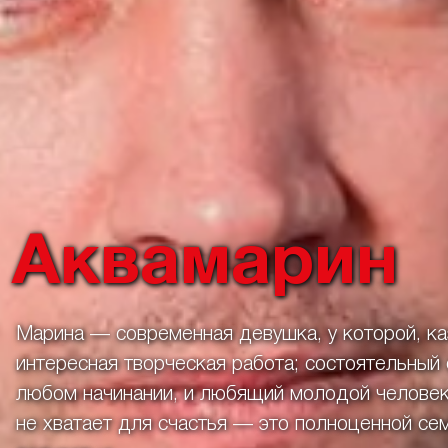
Аквамарин
Марина — современная девушка, у которой, ка
интересная творческая работа; состоятельный
любом начинании, и любящий молодой человек 
не хватает для счастья — это полноценной сем