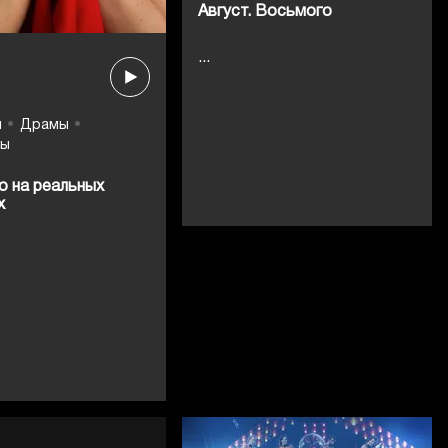
Август. Восьмого
...
ы
Драмы
вы
о на реальных
х