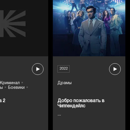
2022
Криминал
Драмы
вы
Боевики
а 2
Добро пожаловать в
Чиппендейлс
...