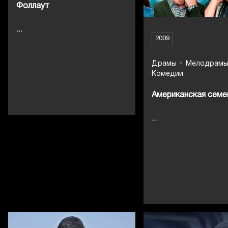
Фоллаут
...
2009
Драмы
Мелодрам
Комедии
Американская семе
...