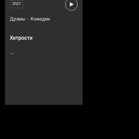
2021
Драмы
Комедии
Хитрости
...