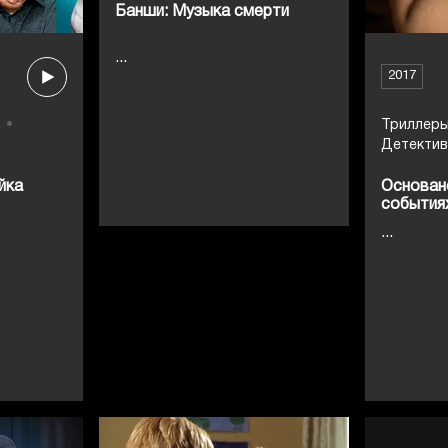
Банши: Музыка смерти
...
2017
ы
Триллер
Детекти
йка
Основан
события
...