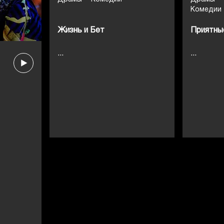
Комедии
Жизнь и Бет
Приятны
...
...